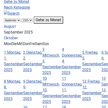
Gehe zu Monat
Nach Kategorie
Gehe zu Monat
August
September 2025
Oktober
Mon
Die
Mit
Don
Fre
Sam
Son
3
4
1
Montag,
2
Dienstag,
5
Freitag,
6
S
Mittwoch,
Donnerstag,
1.
2.
5.
6.
3.
4.
September
September
September
Sep
September
September
2025
2025
2025
202
2025
2025
10
11
13
8
Montag,
9
Dienstag,
12
Freitag,
Mittwoch,
Donnerstag,
Sam
8.
9.
12.
10.
11.
13.
September
September
September
September
September
Sep
2025
2025
2025
2025
2025
202
16
17
18
20