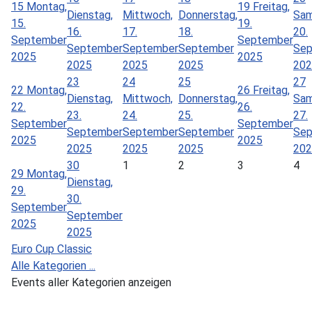
15
Montag,
19
Freitag,
Dienstag,
Mittwoch,
Donnerstag,
Sam
15.
19.
16.
17.
18.
20.
September
September
September
September
September
Sep
2025
2025
2025
2025
2025
202
23
24
25
27
22
Montag,
26
Freitag,
Dienstag,
Mittwoch,
Donnerstag,
Sam
22.
26.
23.
24.
25.
27.
September
September
September
September
September
Sep
2025
2025
2025
2025
2025
202
30
1
2
3
4
29
Montag,
Dienstag,
29.
30.
September
September
2025
2025
Euro Cup Classic
Alle Kategorien ...
Events aller Kategorien anzeigen