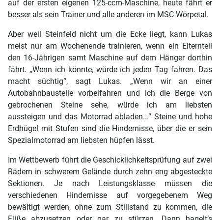
auf der ersten eigenen 125-ccm-Maschine, heute fährt er
besser als sein Trainer und alle anderen im MSC Wörpetal.
Aber weil Steinfeld nicht um die Ecke liegt, kann Lukas
meist nur am Wochenende trainieren, wenn ein Elternteil
den 16-Jährigen samt Maschine auf dem Hänger dorthin
fährt. „Wenn ich könnte, würde ich jeden Tag fahren. Das
macht süchtig“, sagt Lukas. „Wenn wir an einer
Autobahnbaustelle vorbeifahren und ich die Berge von
gebrochenen Steine sehe, würde ich am liebsten
aussteigen und das Motorrad abladen...“ Steine und hohe
Erdhügel mit Stufen sind die Hindernisse, über die er sein
Spezialmotorrad am liebsten hüpfen lässt.
Im Wettbewerb führt die Geschicklichkeitsprüfung auf zwei
Rädern in schwerem Gelände durch zehn eng abgesteckte
Sektionen. Je nach Leistungsklasse müssen die
verschiedenen Hindernisse auf vorgegebenem Weg
bewältigt werden, ohne zum Stillstand zu kommen, die
Füße abzusetzen oder gar zu stürzen. Dann hagelt’s