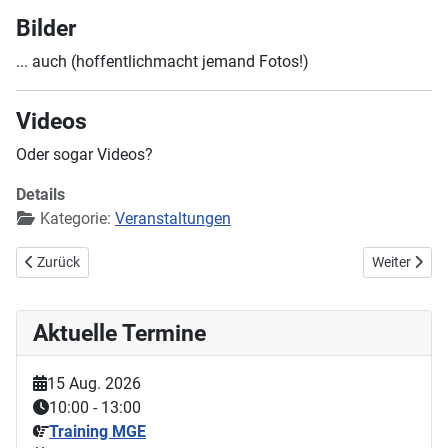
Bilder
... auch (hoffentlichmacht jemand Fotos!)
Videos
Oder sogar Videos?
Details
Kategorie:
Veranstaltungen
Vorheriger Beitrag: Hanse Classics und Nord-Cup des MSC Wörpetal
Nächster Be
Zurück
Weiter
Aktuelle Termine
15 Aug. 2026
10:00
-
13:00
Training MGE