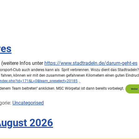
res
 (
weitere Infos unter
https://www.stadtradeln.de/darum-geht-es
orsport-Club auch anderes kann als Sprit verbrennen. Wozu dient das Stadtradeln? 
ad fahren, können wir mit den zusammen gefahrenen Kilometern einen guten Eindruck
/index.php?id=171&L=0&team_preselect=20185
.
denem Team beitreten“ anklicken. MSC Wörpetal ist dann bereits vorbelegt.
gorie:
Uncategorised
August 2026