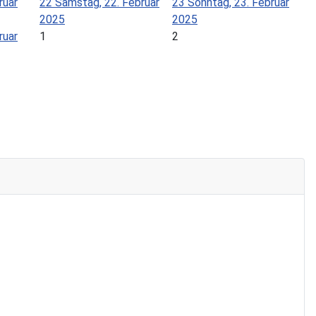
ruar
22
Samstag, 22. Februar
23
Sonntag, 23. Februar
2025
2025
ruar
1
2