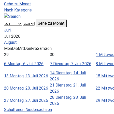
Gehe zu Monat
Nach Kategorie
Gehe zu Monat
Juni
Juli 2026
August
Mon
Die
Mit
Don
Fre
Sam
Son
29
30
1
Mittwoch
6
Montag, 6. Juli 2026
7
Dienstag, 7. Juli 2026
8
Mittwoch
14
Dienstag, 14. Juli
13
Montag, 13. Juli 2026
15
Mittwo
2026
21
Dienstag, 21. Juli
20
Montag, 20. Juli 2026
22
Mittwo
2026
28
Dienstag, 28. Juli
27
Montag, 27. Juli 2026
29
Mittwo
2026
Schulferien Niedersachsen