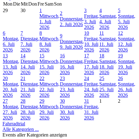
Mon
Die
Mit
Don
Fre
Sam
Son
29
30
1
3
4
5
2
Mittwoch,
Freitag,
Samstag,
Sonntag,
Donnerstag,
1. Juli
3. Juli
4. Juli
5. Juli
2. Juli 2026
2026
2026
2026
2026
6
7
8
10
11
12
9
Montag,
Dienstag,
Mittwoch,
Freitag,
Samstag,
Sonntag,
Donnerstag,
6. Juli
7. Juli
8. Juli
10. Juli
11. Juli
12. Juli
9. Juli 2026
2026
2026
2026
2026
2026
2026
13
14
15
16
17
18
19
Montag,
Dienstag,
Mittwoch,
Donnerstag,
Freitag,
Samstag,
Sonntag,
13. Juli
14. Juli
15. Juli
16. Juli
17. Juli
18. Juli
19. Juli
2026
2026
2026
2026
2026
2026
2026
20
21
22
23
24
25
26
Montag,
Dienstag,
Mittwoch,
Donnerstag,
Freitag,
Samstag,
Sonntag,
20. Juli
21. Juli
22. Juli
23. Juli
24. Juli
25. Juli
26. Juli
2026
2026
2026
2026
2026
2026
2026
27
28
29
30
31
1
2
Montag,
Dienstag,
Mittwoch,
Donnerstag,
Freitag,
27. Juli
28. Juli
29. Juli
30. Juli
31. Juli
2026
2026
2026
2026
2026
Fahrradtrial
Alle Kategorien ...
Events aller Kategorien anzeigen