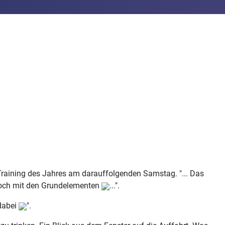
e Training des Jahres am darauffolgenden Samstag. "... Das
 noch mit den Grundelementen
...".
 dabei
".