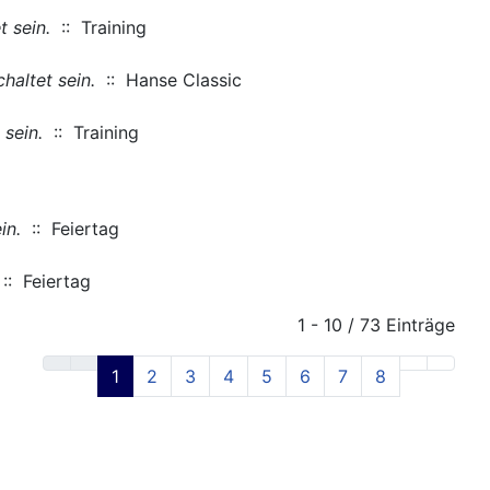
 sein.
:: Training
haltet sein.
:: Hanse Classic
sein.
:: Training
in.
:: Feiertag
:: Feiertag
1 - 10 / 73 Einträge
1
2
3
4
5
6
7
8