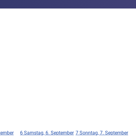
ptember
6
Samstag, 6. September
7
Sonntag, 7. September