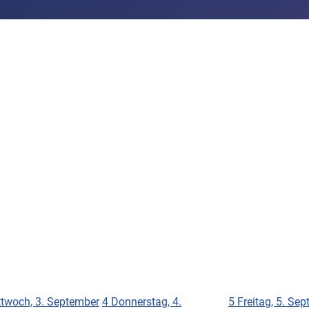
ttwoch, 3. September
4
Donnerstag, 4.
5
Freitag, 5. Se